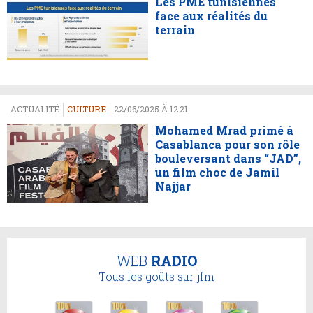
Les PME tunisiennes
face aux réalités du
terrain
ACTUALITÉ
CULTURE
22/06/2025 À 12:21
Mohamed Mrad primé à
Casablanca pour son rôle
bouleversant dans “JAD”,
un film choc de Jamil
Najjar
WEB
RADIO
Tous les goûts sur jfm